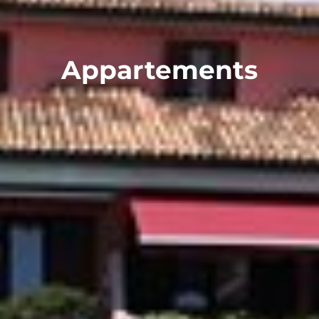
Appartements
Services
Appartements
Sport
Tarifs
Photos et vidéos
Où nous sommes
Contacts
CAV Elba Vip
Loc. Santissimo