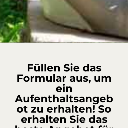
CAV Elba Vip
Loc. Santissimo
57036 Porto Azzurro
(LI)
Isola d'Elba
Füllen Sie das
Formular aus, um
ein
Aufenthaltsangeb
ot zu erhalten! So
erhalten Sie das