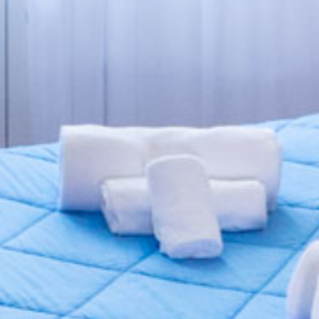
Servizi
Sport
Prezzi
Foto e video
Dove siamo
Contatti
CAV Elba Vip
Loc. Santissimo
57036 Porto Azzurro (LI)
Isola d'Elba