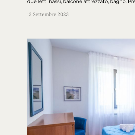
due letti bassi, balcone attrezzato, bagno. P
12 Settembre 2023
Home
Alloggi
Servizi
Sport
Prezzi
Foto e video
Dove siamo