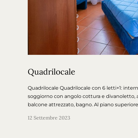
Contatti
CAV Elba Vip
Loc. Santissimo
57036 Porto Azzurro (LI)
Isola d'Elba
Quadrilocale
Quadrilocale Quadrilocale con 6 letti+1: inte
soggiorno con angolo cottura e divanoletto, 
balcone attrezzato, bagno. Al piano superiore
12 Settembre 2023